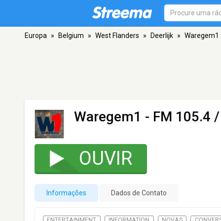
Europa
»
Belgium
»
West Flanders
»
Deerlijk
»
Waregem1
Waregem1
- FM 105.4 / 
OUVIR
Informações
Dados de Contato
ENTERTAINMENT
INFORMATION
NOVAS
CONVER