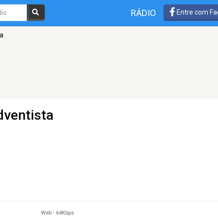
RÁDIO
Entre com Fa
ta
dventista
Web
-
64Kbps