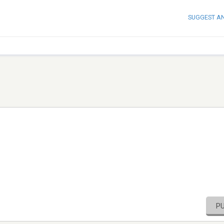
SUGGEST A
P