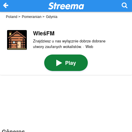
Poland
>
Pomeranian
>
Gdynia
WieśFM
Znajdziesz u nas wyłącznie dobrze dobrane
utwory zaufanych wokalistów. · Web
Play
Gêneros