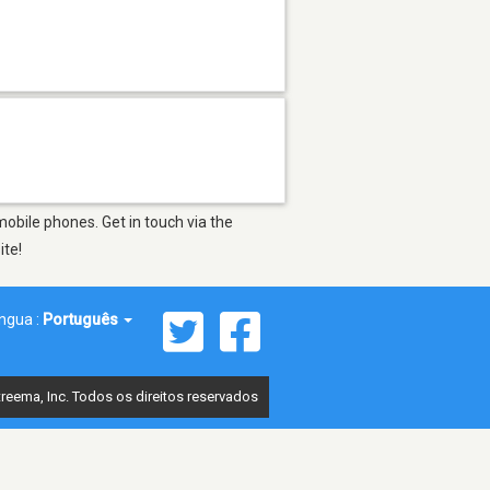
obile phones. Get in touch via the
ite!
íngua :
Português
reema, Inc. Todos os direitos reservados