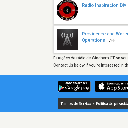
Radio Inspiracion Di
Providence and Worces
Operations
VHF
Estações de rádio de Windham CT on your 
Contact Us below if you're interested in t
Termos de Serviço
/
Política de privaci