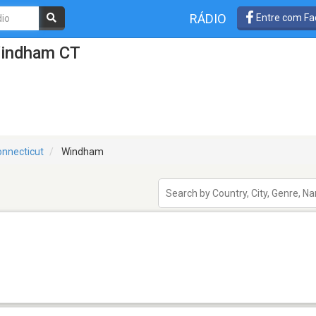
RÁDIO
Entre com Fa
Windham CT
nnecticut
Windham