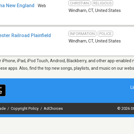
CHRISTIAN
RELIGIOUS
vina New England
Web
Windham, CT
,
United States
INFORMATION
POLICE
ter Railroad Plainfield
Windham, CT
,
United States
iPhone, iPad, iPod Touch, Android, Blackberry, and other app-enabled m
hese apps. Also, find the top new songs, playlists, and music on our webs
L
dade
/
Copyright Policy
/
AdChoices
© 2026 St