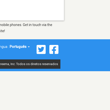
obile phones. Get in touch via the
ite!
íngua :
Português
reema, Inc. Todos os direitos reservados