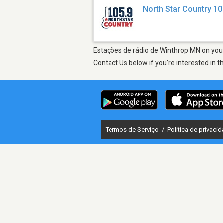
North Star Country 1
Estações de rádio de Winthrop MN on your 
Contact Us below if you're interested in t
Termos de Serviço
/
Política de privaci