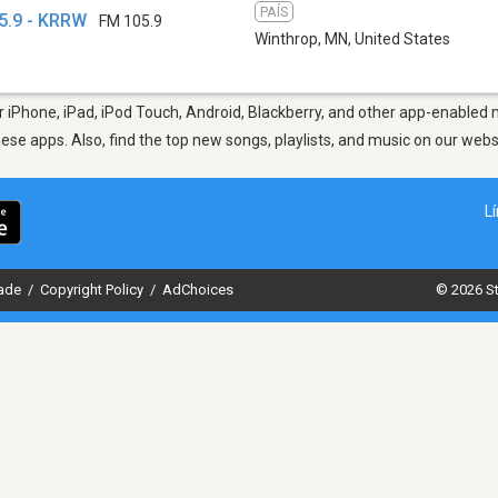
PAÍS
05.9 - KRRW
FM 105.9
Winthrop, MN
,
United States
iPhone, iPad, iPod Touch, Android, Blackberry, and other app-enabled m
hese apps. Also, find the top new songs, playlists, and music on our webs
L
dade
/
Copyright Policy
/
AdChoices
© 2026 St