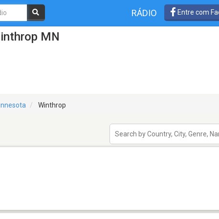
RÁDIO
Entre com Fa
Winthrop MN
innesota
Winthrop