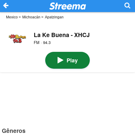
Mexico
>
Michoacán
>
Apatzingan
La Ke Buena - XHCJ
FM · 94.3
Play
Gêneros