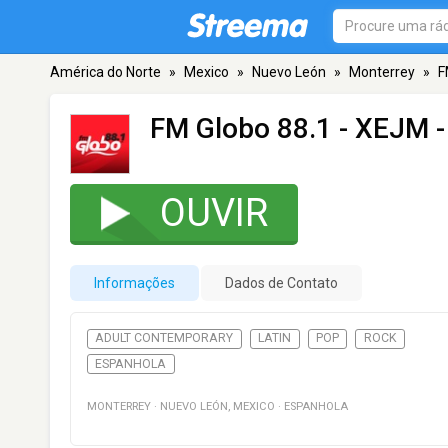
América do Norte
»
Mexico
»
Nuevo León
»
Monterrey
»
F
FM Globo 88.1 - XEJM
-
OUVIR
Informações
Dados de Contato
ADULT CONTEMPORARY
LATIN
POP
ROCK
ESPANHOLA
MONTERREY
·
NUEVO LEÓN
,
MEXICO
·
ESPANHOLA