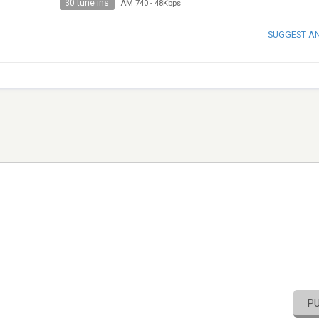
30 tune ins
AM 740
-
48Kbps
SUGGEST A
P