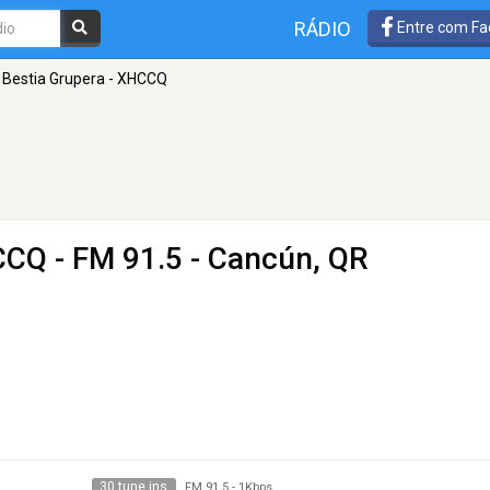
RÁDIO
Entre com Fa
 Bestia Grupera - XHCCQ
HCCQ
- FM 91.5 - Cancún, QR
30 tune ins
FM 91.5
-
1Kbps