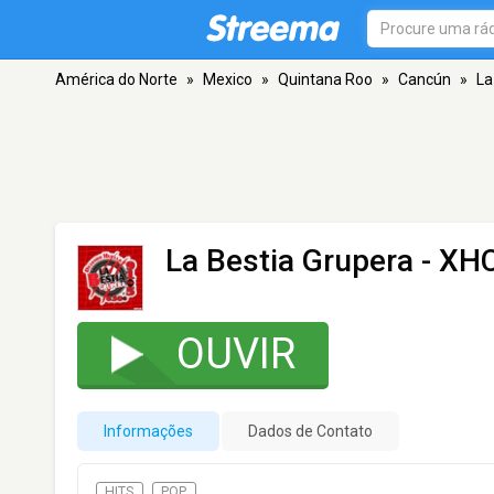
América do Norte
»
Mexico
»
Quintana Roo
»
Cancún
»
La
La Bestia Grupera - X
OUVIR
Informações
Dados de Contato
HITS
POP