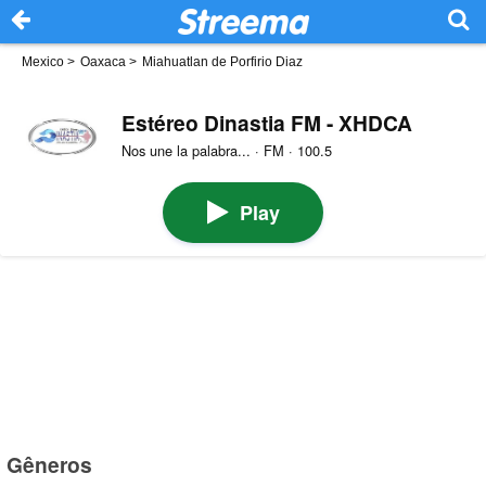
Mexico
>
Oaxaca
>
Miahuatlan de Porfirio Diaz
Estéreo Dinastia FM - XHDCA
Nos une la palabra... · FM · 100.5
Play
Gêneros