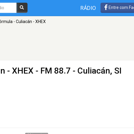
RÁDIO
Entre com Fa
órmula - Culiacán - XHEX
án - XHEX
- FM 88.7 - Culiacán, SI