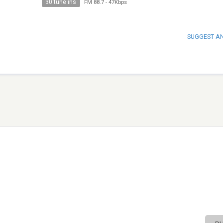
30 tune ins
FM 88.7
-
47Kbps
SUGGEST A