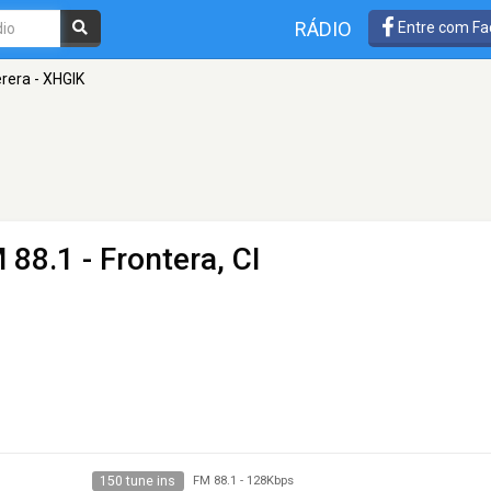
RÁDIO
Entre com Fa
rera - XHGIK
 88.1 - Frontera, CI
150 tune ins
FM 88.1
-
128Kbps