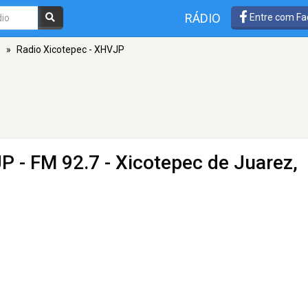
RÁDIO
Entre com Fa
z
»
Radio Xicotepec - XHVJP
JP
- FM 92.7 - Xicotepec de Juarez,