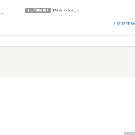
150 tune ins
A
FM 92.7
-
63Kbps
SUGGEST A