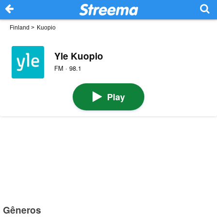
Finland
>
Kuopio
Yle Kuopio
FM · 98.1
Play
Gêneros