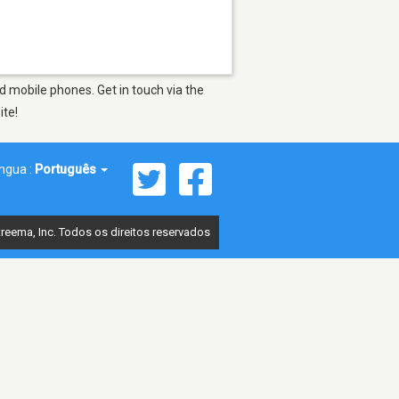
 mobile phones. Get in touch via the
ite!
íngua :
Português
reema, Inc. Todos os direitos reservados