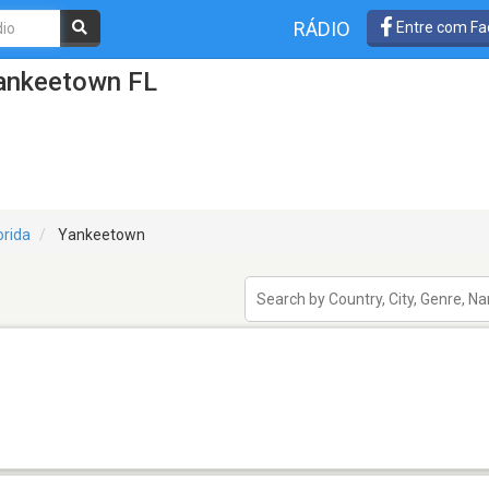
RÁDIO
Entre com Fa
Yankeetown FL
orida
Yankeetown