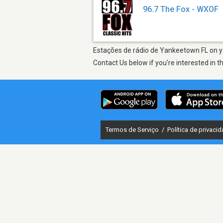
96.7 The Fox - WXOF
Estações de rádio de Yankeetown FL on yo
Contact Us below if you're interested in t
Termos de Serviço
/
Política de privaci