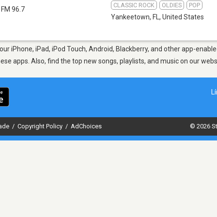
CLASSIC ROCK
OLDIES
POP
FM 96.7
Yankeetown, FL
,
United States
ur iPhone, iPad, iPod Touch, Android, Blackberry, and other app-enabled
hese apps. Also, find the top new songs, playlists, and music on our webs
L
dade
/
Copyright Policy
/
AdChoices
© 2026 St