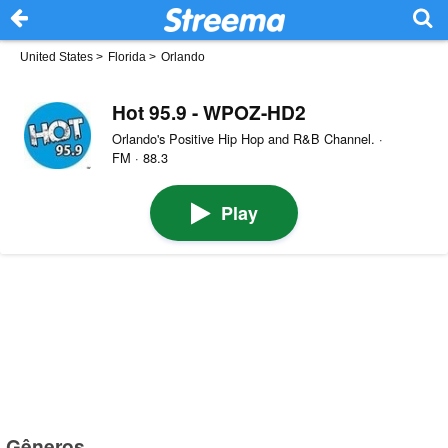
United States
>
Florida
>
Orlando
Hot 95.9 - WPOZ-HD2
Orlando's Positive Hip Hop and R&B Channel. ·
FM · 88.3
Play
Gêneros