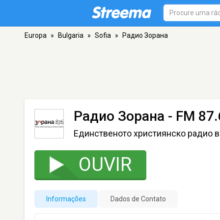
Europa
»
Bulgaria
»
Sofia
»
Радио Зорана
Радио Зорана
- FM 87.6
Единственото християнско радио в
OUVIR
Informações
Dados de Contato