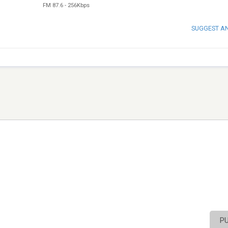
FM 87.6
-
256Kbps
SUGGEST A
P