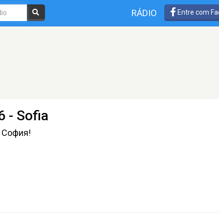
RÁDIO
Entre com Fa
 - Sofia
 София!