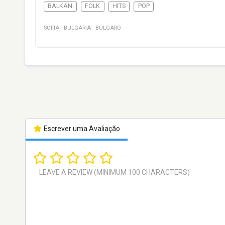
BALKAN
FOLK
HITS
POP
SOFIA
·
BULGARIA
·
BÚLGARO
Escrever uma Avaliação