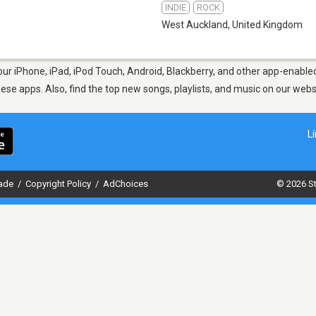
INDIE
ROCK
West Auckland
,
United Kingdom
r iPhone, iPad, iPod Touch, Android, Blackberry, and other app-enabled
hese apps. Also, find the top new songs, playlists, and music on our webs
L
dade
/
Copyright Policy
/
AdChoices
© 2026 St