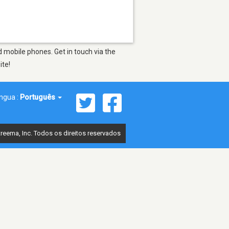
 mobile phones. Get in touch via the
ite!
íngua :
Português
reema, Inc. Todos os direitos reservados