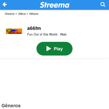
Greece
>
Attica
>
Athens
a66fm
Fun Out of this World · Web
Play
Gêneros