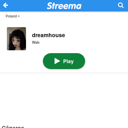
Poland
>
dreamhouse
Web
Play
Gêneros