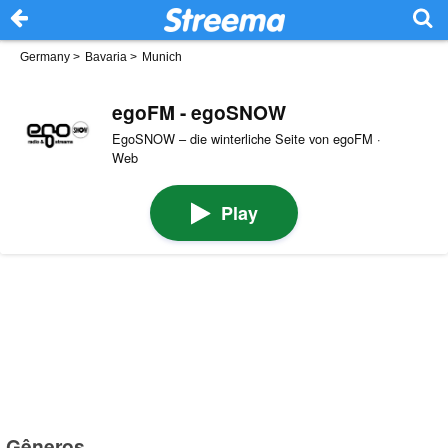
Germany
>
Bavaria
>
Munich
egoFM - egoSNOW
EgoSNOW – die winterliche Seite von egoFM ·
Web
Play
Gêneros