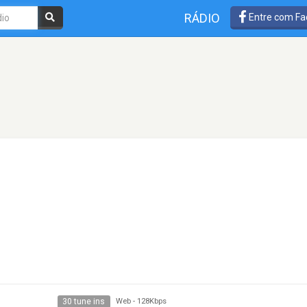
RÁDIO
Entre com Fa
30 tune ins
Web
-
128Kbps