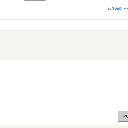
SUGGEST A
P