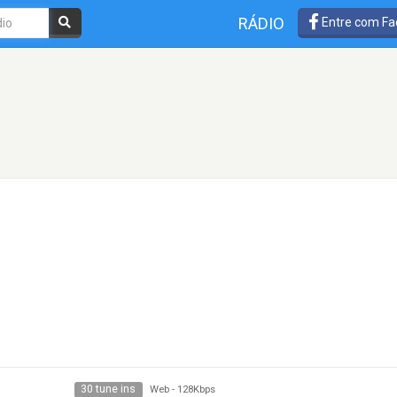
RÁDIO
Entre com Fa
30 tune ins
Web
-
128Kbps