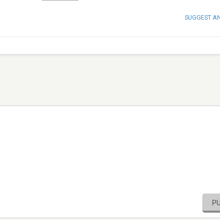
SUGGEST A
P