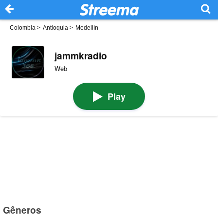
Colombia
>
Antioquia
>
Medellín
jammkradio
Web
Play
Gêneros