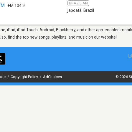
BRAZILIAN
 FM
FM 104.9
japoatã
,
Brazil
ne, iPad, iPod Touch, Android, Blackberry, and other app-enabled mobile
Also, find the top new songs, playlists, and music on our website!
L
dade
/
Copyright Policy
/
AdChoices
© 2026 St