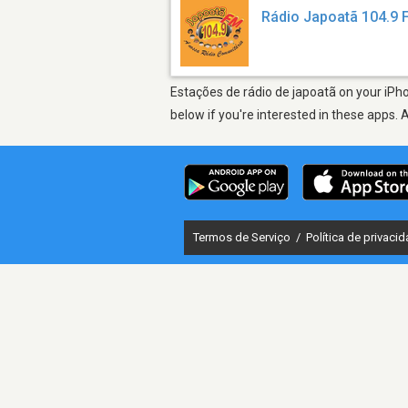
Rádio Japoatã 104.9
Estações de rádio de japoatã on your iPho
below if you're interested in these apps. 
Termos de Serviço
/
Política de privaci