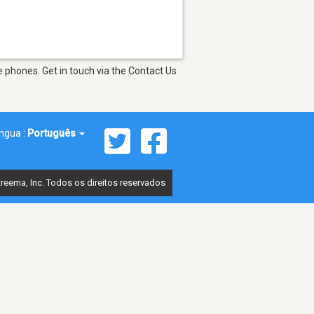
 phones. Get in touch via the Contact Us
íngua :
Português
reema, Inc. Todos os direitos reservados