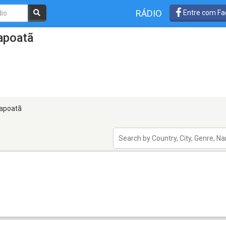
RÁDIO
Entre com Fa
apoatã
apoatã