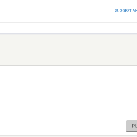
SUGGEST A
P