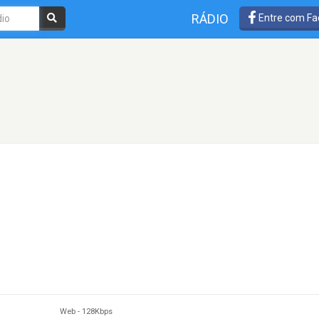
RÁDIO
Entre com Fa
Web
-
128Kbps