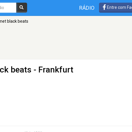
RÁDIO
Entre com Fa
anet black beats
ack beats
- Frankfurt