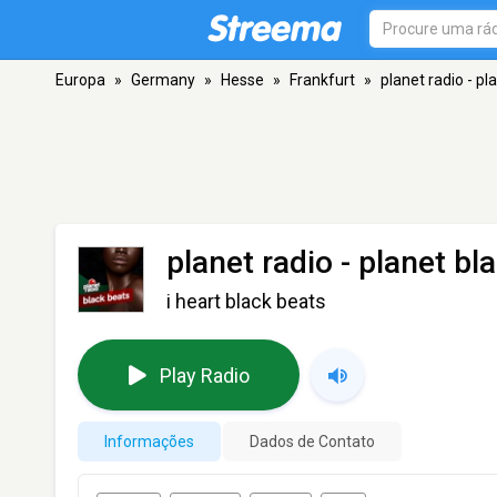
Europa
»
Germany
»
Hesse
»
Frankfurt
»
planet radio - pl
planet radio - planet bl
i heart black beats
Play Radio
Informações
Dados de Contato