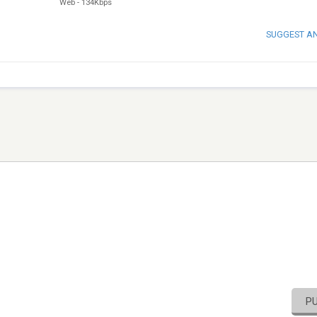
Web
-
134Kbps
SUGGEST A
P