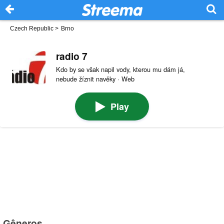
Czech Republic
>
Brno
radio 7
Kdo by se však napil vody, kterou mu dám já,
nebude žíznit navěky · Web
Play
Gêneros