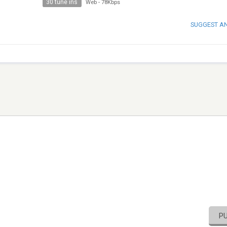
30 tune ins
Web
-
78Kbps
SUGGEST A
P