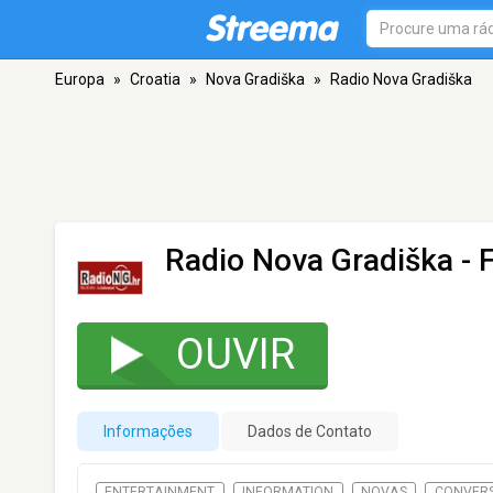
Europa
»
Croatia
»
Nova Gradiška
»
Radio Nova Gradiška
Radio Nova Gradiška
- 
OUVIR
Informações
Dados de Contato
ENTERTAINMENT
INFORMATION
NOVAS
CONVER