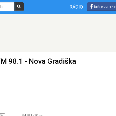
RÁDIO
Entre com Fa
FM 98.1 - Nova Gradiška
FM 98.1
-
1Kbps
SA