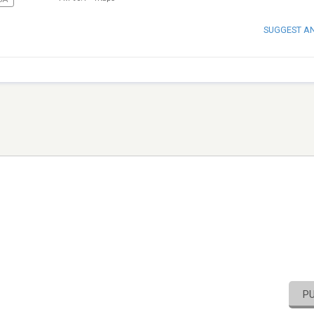
SUGGEST A
P