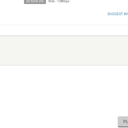
30 tune ins
Web
-
128Kbps
SUGGEST A
P