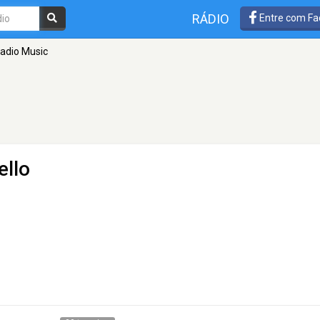
RÁDIO
Entre com Fa
adio Music
ello