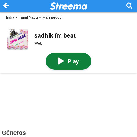
India
>
Tamil Nadu
>
Mannargudi
sadhik fm beat
Web
Play
Gêneros