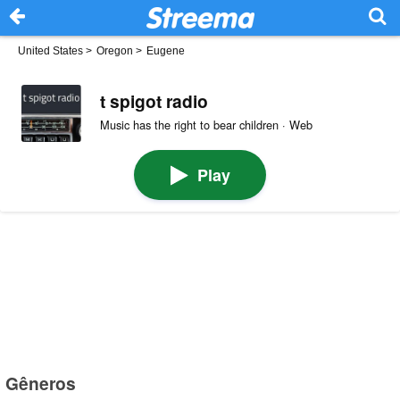
United States
>
Oregon
>
Eugene
t spigot radio
Music has the right to bear children · Web
Play
Gêneros