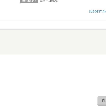
60 tune ins
Web
-
128Kbps
SUGGEST A
P