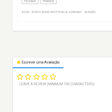
TECHNO
TRANCE
BONN
·
NORTH RHINE-WESTPHALIA
,
GERMANY
·
ALEMÃO
Escrever uma Avaliação