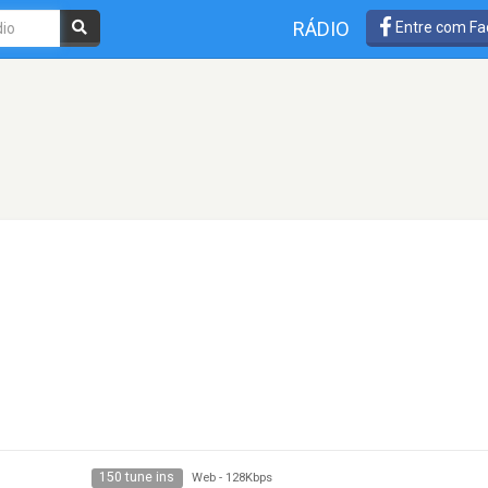
RÁDIO
Entre com Fa
150 tune ins
Web
-
128Kbps