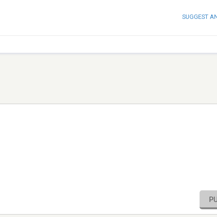
SUGGEST A
P