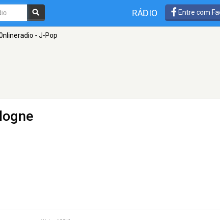
RÁDIO
Entre com Fa
0nlineradio - J-Pop
logne