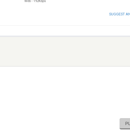
Web
-
192Kbps
SUGGEST A
P