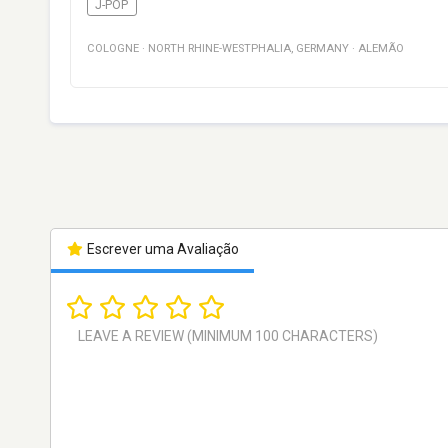
J-POP
COLOGNE
·
NORTH RHINE-WESTPHALIA
,
GERMANY
·
ALEMÃO
Escrever uma Avaliação