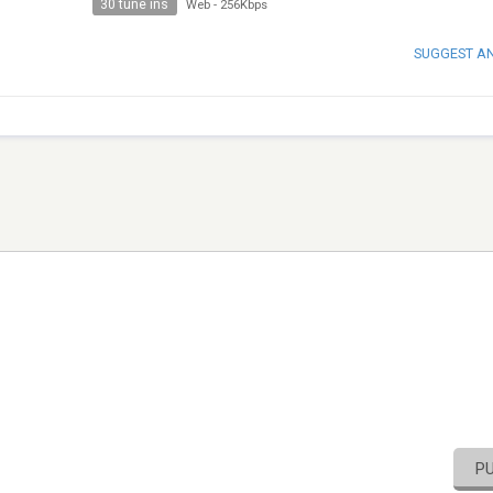
30 tune ins
Web
-
256Kbps
SUGGEST A
P