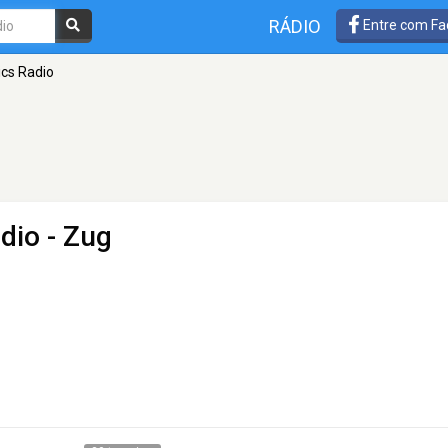
RÁDIO
Entre com Fa
ics Radio
adio
- Zug