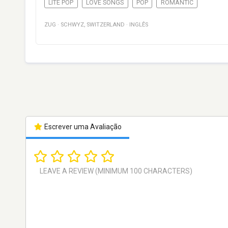
LITE POP
LOVE SONGS
POP
ROMANTIC
ZUG
·
SCHWYZ
,
SWITZERLAND
·
INGLÊS
Escrever uma Avaliação