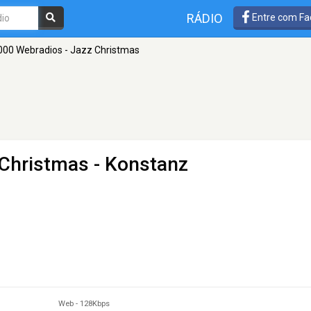
RÁDIO
Entre com Fa
000 Webradios - Jazz Christmas
 Christmas
- Konstanz
Web
-
128Kbps