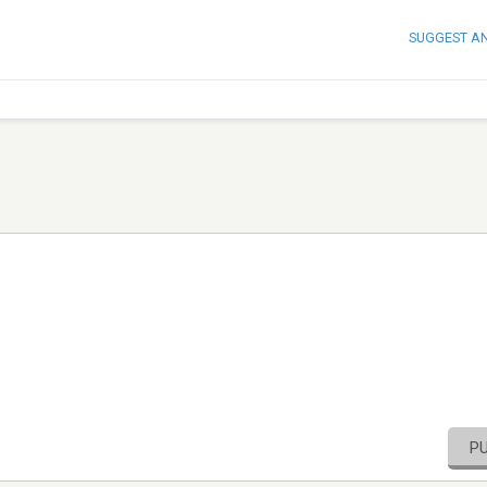
SUGGEST A
P