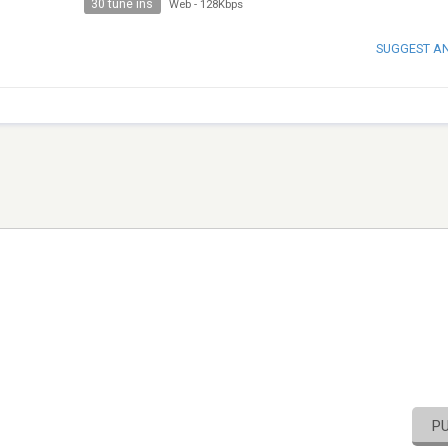
30 tune ins
Web
-
128Kbps
SUGGEST A
P