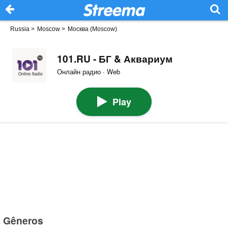
Russia
>
Moscow
>
Москва (Moscow)
101.RU - БГ & Аквариум
Онлайн радио · Web
Play
Gêneros