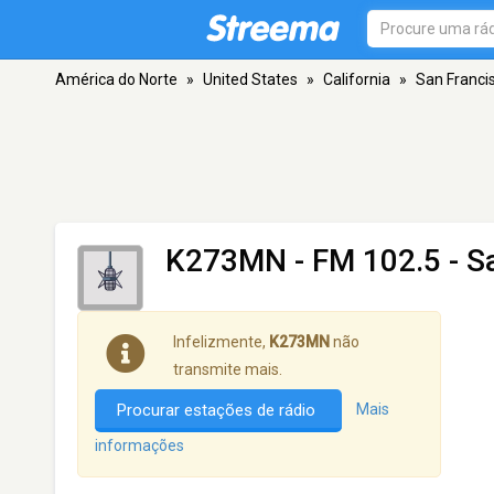
América do Norte
»
United States
»
California
»
San Franci
K273MN
- FM 102.5 - S
Infelizmente,
K273MN
não
transmite mais.
Procurar estações de rádio
Mais
informações