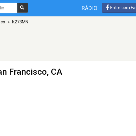
RÁDIO
Entre com Fa
sco
»
K273MN
an Francisco, CA