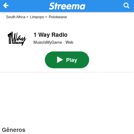
South Africa
>
Limpopo
>
Polokwane
1 Way Radio
MusicIsMyGame · Web
Play
Gêneros