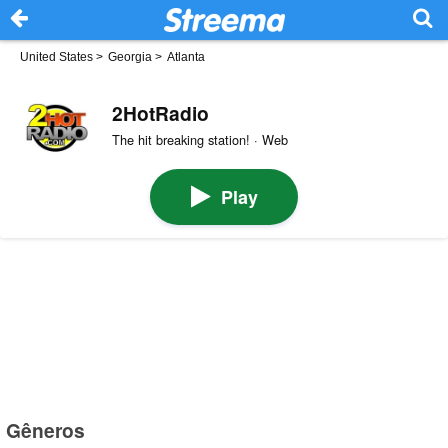
United States
>
Georgia
>
Atlanta
2HotRadio
The hit breaking station! · Web
Play
Gêneros