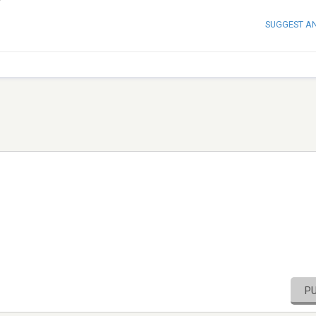
SUGGEST A
P