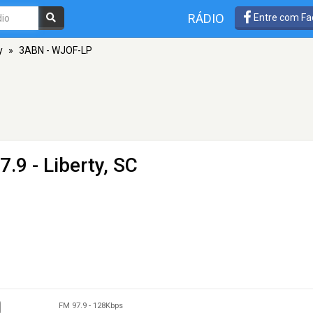
RÁDIO
Entre com Fa
y
»
3ABN - WJOF-LP
7.9 - Liberty, SC
FM 97.9
-
128Kbps