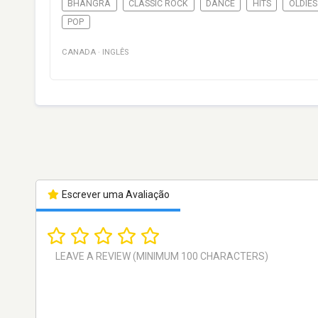
BHANGRA
CLASSIC ROCK
DANCE
HITS
OLDIES
POP
CANADA
·
INGLÊS
Escrever uma Avaliação