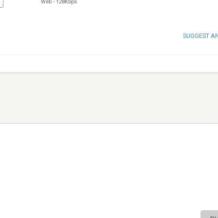
Web
-
128Kbps
SUGGEST A