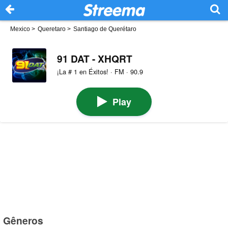
Mexico
>
Queretaro
>
Santiago de Querétaro
91 DAT - XHQRT
¡La # 1 en Éxitos! · FM · 90.9
Play
Gêneros