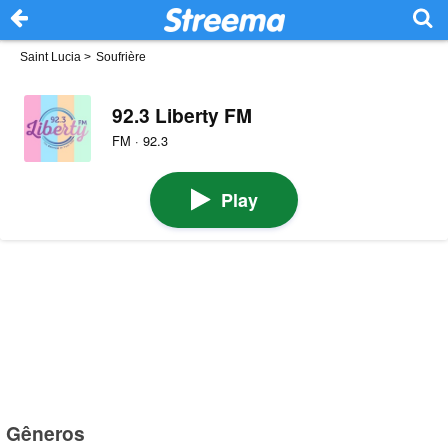
Saint Lucia
>
Soufrière
92.3 Liberty FM
FM · 92.3
Play
Gêneros