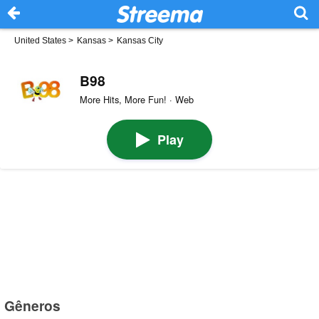
United States
>
Kansas
>
Kansas City
B98
More Hits, More Fun! · Web
Play
Gêneros