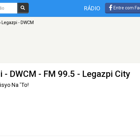
RÁDIO
Entre com Fa
o Legazpi - DWCM
pi - DWCM
- FM 99.5 - Legazpi City
isyo Na 'To!