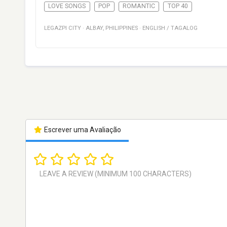
LOVE SONGS
POP
ROMANTIC
TOP 40
LEGAZPI CITY
·
ALBAY
,
PHILIPPINES
·
ENGLISH / TAGALOG
Escrever uma Avaliação