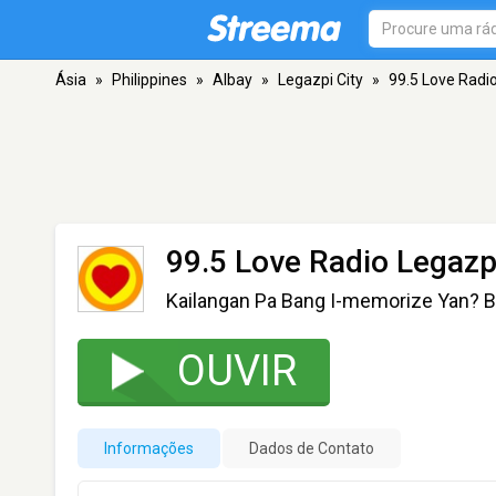
Ásia
»
Philippines
»
Albay
»
Legazpi City
»
99.5 Love Radi
99.5 Love Radio Legaz
Kailangan Pa Bang I-memorize Yan? B
OUVIR
Informações
Dados de Contato