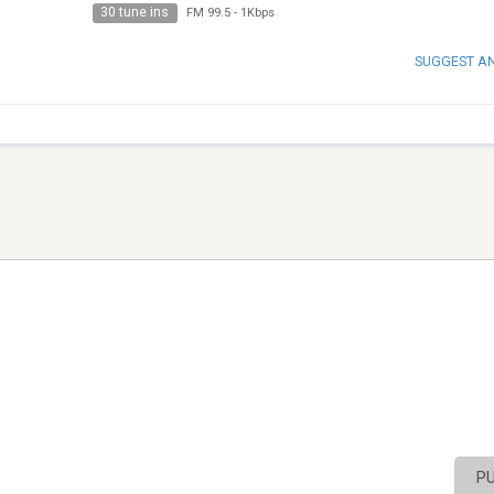
30 tune ins
FM 99.5
-
1Kbps
SUGGEST A
P