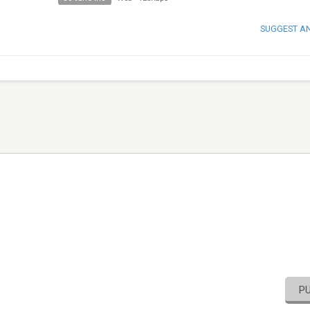
SUGGEST A
P