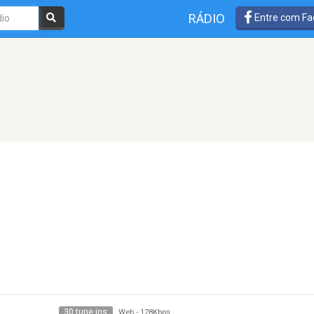
RÁDIO
Entre com Fa
30 tune ins
Web
-
128Kbps